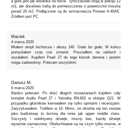
a góra jest jak wisienka na torcie. Tymczasowo stoją w pokoju 12
m2, ale docelowo trafią do pomieszczenia o powierzchni troszkę
ponad 20 m2. Podłączone są do wzmacniacza Pioneer A-40AE.
Źródłem jest PC.
Maciek
4 marca 2020
Miałem ampli technicsa i altusy 140. Grało bo grało. W końcu
pomyślałem czas coś zmienić. Poszedłem na odsłuch i
oszalałem. Kupiłem Pearl 27 do tego klocek denona i jestem
mega zadowolony. Polecam wszytskim
Dariusz M.
6 marca 2020
Bardzo polecam. Po dość długich rozważaniach kupiłem cały
komplet Audio Pearl 27 i Yamaha RN-602 w sklepie Q21. W
przypadku głośników kierowałem się tylko opiniami i recenzjami.
Zaryzykowałem. Trafiłem w 10. Mimo, że określa się ten zestaw
jako budżetowy to brzmią dla mnie jak upper middle class.
Soczysty i selektywny dźwięk, mocny bas, każdy dźwięk
wyraźnie zaznaczony. Obsłuchiwane są na czym tylko można, w