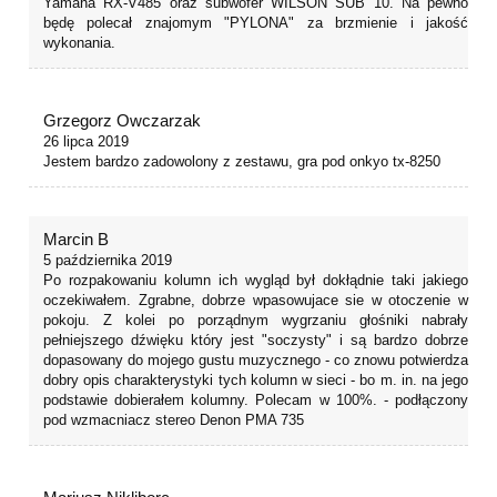
Yamaha RX-V485 oraz subwofer WILSON SUB 10. Na pewno
będę polecał znajomym "PYLONA" za brzmienie i jakość
wykonania.
Grzegorz Owczarzak
26 lipca 2019
Jestem bardzo zadowolony z zestawu, gra pod onkyo tx-8250
Marcin B
5 października 2019
Po rozpakowaniu kolumn ich wygląd był dokłądnie taki jakiego
oczekiwałem. Zgrabne, dobrze wpasowujace sie w otoczenie w
pokoju. Z kolei po porządnym wygrzaniu głośniki nabrały
pełniejszego dźwięku który jest "soczysty" i są bardzo dobrze
dopasowany do mojego gustu muzycznego - co znowu potwierdza
dobry opis charakterystyki tych kolumn w sieci - bo m. in. na jego
podstawie dobierałem kolumny. Polecam w 100%. - podłączony
pod wzmacniacz stereo Denon PMA 735