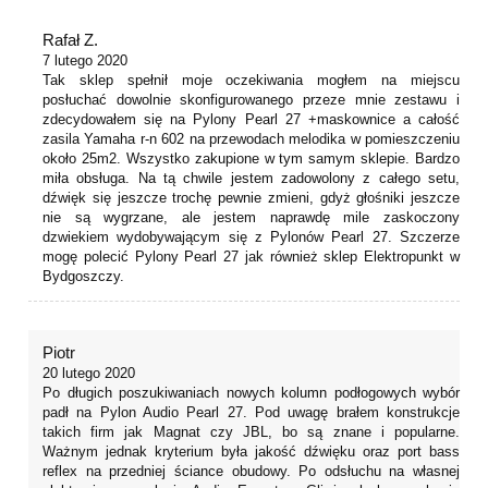
Rafał Z.
7 lutego 2020
Tak sklep spełnił moje oczekiwania mogłem na miejscu
posłuchać dowolnie skonfigurowanego przeze mnie zestawu i
zdecydowałem się na Pylony Pearl 27 +maskownice a całość
zasila Yamaha r-n 602 na przewodach melodika w pomieszczeniu
około 25m2. Wszystko zakupione w tym samym sklepie. Bardzo
miła obsługa. Na tą chwile jestem zadowolony z całego setu,
dźwięk się jeszcze trochę pewnie zmieni, gdyż głośniki jeszcze
nie są wygrzane, ale jestem naprawdę mile zaskoczony
dzwiekiem wydobywającym się z Pylonów Pearl 27. Szczerze
mogę polecić Pylony Pearl 27 jak również sklep Elektropunkt w
Bydgoszczy.
Piotr
20 lutego 2020
Po długich poszukiwaniach nowych kolumn podłogowych wybór
padł na Pylon Audio Pearl 27. Pod uwagę brałem konstrukcje
takich firm jak Magnat czy JBL, bo są znane i popularne.
Ważnym jednak kryterium była jakość dźwięku oraz port bass
reflex na przedniej ściance obudowy. Po odsłuchu na własnej