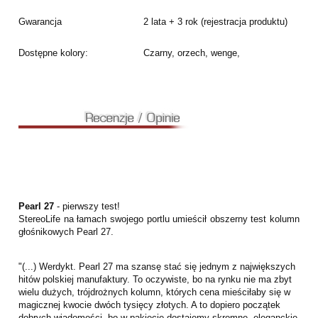
Gwarancja
2 lata + 3 rok (rejestracja produktu)
Dostępne kolory:
Czarny, orzech, wenge,
Pearl 27
- pierwszy test!
StereoLife na łamach swojego portlu umieścił obszerny test kolumn
głośnikowych Pearl 27.
"(...) Werdykt. Pearl 27 ma szansę stać się jednym z największych
hitów polskiej manufaktury. To oczywiste, bo na rynku nie ma zbyt
wielu dużych, trójdrożnych kolumn, których cena mieściłaby się w
magicznej kwocie dwóch tysięcy złotych. A to dopiero początek
dobrych wiadomości, bo w pakiecie dostajemy skromne, eleganckie