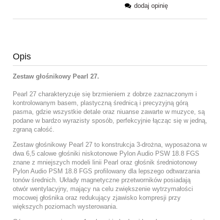
dodaj opinię
Opis
Zestaw głośnikowy Pearl 27.
Pearl 27 charakteryzuje się brzmieniem z dobrze zaznaczonym i
kontrolowanym basem, plastyczną średnicą i precyzyjną górą
pasma, gdzie wszystkie detale oraz niuanse zawarte w muzyce, są
podane w bardzo wyrazisty sposób, perfekcyjnie łącząc się w jedną,
zgraną całość.
Zestaw głośnikowy Pearl 27 to konstrukcja 3-drożna, wyposażona w
dwa 6,5 calowe głośniki niskotonowe Pylon Audio PSW 18.8 FGS
znane z mniejszych modeli linii Pearl oraz głośnik średniotonowy
Pylon Audio PSM 18.8 FGS profilowany dla lepszego odtwarzania
tonów średnich. Układy magnetyczne przetworników posiadają
otwór wentylacyjny, mający na celu zwiększenie wytrzymałości
mocowej głośnika oraz redukujący zjawisko kompresji przy
większych poziomach wysterowania.