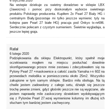
6 stycznia 2020
Na wstepie dziekuje za swietny doradztwo w sklepie LBX
(Jaworzno) i pomoc przy doskonałym wyborze swietnego
produktu Polskiego producenta. Kupiłem 2x Pearl 27 Bialy HG i
centralnym Biały.(pozostaje mi tylko jeszcze wymienic tyly na
kolejna pare Pearl 27 białe HG) pracuja pod Onkyo tx-nr696.
Serdecznie polecam z czystym sumieniem. Świetnie wygladaja, a
jeszcze lepiej graja.
Rafał
6 lutego 2020
Podziękowania dla sklepu Elektropunkt, który spełnił moje
oczekiwania mogłem na miejscu posłuchać dowolnie
skonfigurowanego przeze mnie zestawu i zdecydowałem się na
Pylony Pearl 27 +maskownice a całość zasila Yamaha r-n 602 na
przewodach melodika w pomieszczeniu około 25m2. Wszystko
zakupione w tym samym sklepie. Bardzo miła obsługa. Na tą
chwile jestem zadowolony z całego setu, dźwięk się jeszcze
trochę pewnie zmieni, gdyż głośniki jeszcze nie są wygrzane, ale
jestem naprawdę mile zaskoczony dzwiekiem wydobywającym
się z Pylonów Pearl 27.wzej wymienione kolumny im dłużej ich
słucham tym bardziej jestem zachwycony.