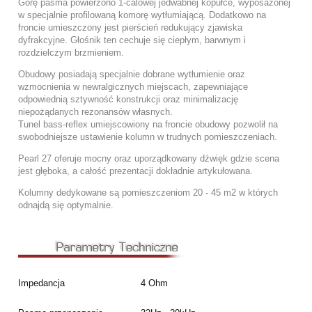
Górę pasma powierzono 1-calowej jedwabnej kopułce, wyposażonej
w specjalnie profilowaną komorę wytłumiającą. Dodatkowo na
froncie umieszczony jest pierścień redukujący zjawiska
dyfrakcyjne. Głośnik ten cechuje się ciepłym, barwnym i
rozdzielczym brzmieniem.
Obudowy posiadają specjalnie dobrane wytłumienie oraz
wzmocnienia w newralgicznych miejscach, zapewniające
odpowiednią sztywność konstrukcji oraz minimalizację
niepożądanych rezonansów własnych.
Tunel bass-reflex umiejscowiony na froncie obudowy pozwolił na
swobodniejsze ustawienie kolumn w trudnych pomieszczeniach.
Pearl 27 oferuje mocny oraz uporządkowany dźwięk gdzie scena
jest głęboka, a całość prezentacji dokładnie artykułowana.
Kolumny dedykowane są pomieszczeniom 20 - 45 m2 w których
odnajdą się optymalnie.
Impedancja
4 Ohm