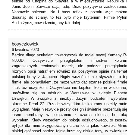
sensie od Chopina do Slayera a w międzyczasie Republika i
Janis Joplin. Zawsze dają radę. Duże pozytywne zaskoczenie.
Naprawdę polecam. No i bass reflex z przodu więc można
dosunąć do ściany, to też było moje kryterium. Firmie Pylon
Audio życzę powodzenia, oby tak dalej.
bosyczlowiek
6 kwietnia 2020
Bardzo długo szukałem towarzyszek do mojej nowej Yamahy R-
N803D. Oczywiście przeglądałem mnóstwo kolumn
zagranicznych cenionych marek, ale podczas przeglądania
różnych opcji natrafiłem również na pozytywne opinie na temat
polskiej firmy z Jarocina. Nigdy wcześniej nie słyszałem o tej
firmie, ale pomyślałem, że może warto dać szanse polskiej firmie
i tak też uczyniłem. Oczywiście nie kupiłem kolumn w ciemno,
umówiłem się na odsłuch w Warszawie w sklepie Planeta
Dźwięku. W związku z niezbyt dużym budżetem wybrałem
skromne Pearl 27. Przede wszystkim te kolumny urzekły mnie
wyglądem. Mają niezwykle prosty design i świetnie prezentują się
jasne membrany w połączeniu z czarną okleiną, bo taką
wybrałem. Kiedy wszedłem do pokoju odsłuchowego, to zestaw
był już dla mnie przygotowany i cicho leciał jakiś kawałek. Mimo
niskiej głośności bardzo fajnie brzmiały niskie tony, w związku z