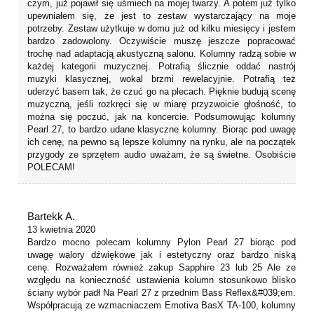
czym, już pojawił się uśmiech na mojej twarzy. A potem już tylko
upewniałem się, że jest to zestaw wystarczający na moje
potrzeby. Zestaw użytkuje w domu już od kilku miesięcy i jestem
bardzo zadowolony. Oczywiście muszę jeszcze popracować
trochę nad adaptacją akustyczną salonu. Kolumny radzą sobie w
każdej kategorii muzycznej. Potrafią ślicznie oddać nastrój
muzyki klasycznej, wokal brzmi rewelacyjnie. Potrafią też
uderzyć basem tak, że czuć go na plecach. Pięknie budują scenę
muzyczną, jeśli rozkręci się w miarę przyzwoicie głośność, to
można się poczuć, jak na koncercie. Podsumowując kolumny
Pearl 27, to bardzo udane klasyczne kolumny. Biorąc pod uwagę
ich cenę, na pewno są lepsze kolumny na rynku, ale na początek
przygody ze sprzętem audio uważam, że są świetne. Osobiście
POLECAM!
Bartekk A.
13 kwietnia 2020
Bardzo mocno polecam kolumny Pylon Pearl 27 biorąc pod
uwagę walory dźwiękowe jak i estetyczny oraz bardzo niską
cenę. Rozważałem również zakup Sapphire 23 lub 25 Ale ze
względu na konieczność ustawienia kolumn stosunkowo blisko
ściany wybór padł Na Pearl 27 z przednim Bass Reflex&#039;em.
Współpracują ze wzmacniaczem Emotiva BasX TA-100, kolumny