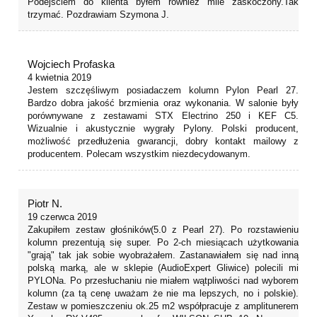
Podejściem do klienta byłem również mile zaskoczony.Tak
trzymać. Pozdrawiam Szymona J.
Wojciech Profaska
4 kwietnia 2019
Jestem szczęśliwym posiadaczem kolumn Pylon Pearl 27.
Bardzo dobra jakość brzmienia oraz wykonania. W salonie były
porównywane z zestawami STX Electrino 250 i KEF C5.
Wizualnie i akustycznie wygrały Pylony. Polski producent,
możliwość przedłużenia gwarancji, dobry kontakt mailowy z
producentem. Polecam wszystkim niezdecydowanym.
Piotr N.
19 czerwca 2019
Zakupiłem zestaw głośników(5.0 z Pearl 27). Po rozstawieniu
kolumn prezentują się super. Po 2-ch miesiącach użytkowania
"grają" tak jak sobie wyobrażałem. Zastanawiałem się nad inną
polską marką, ale w sklepie (AudioExpert Gliwice) polecili mi
PYLONa. Po przesłuchaniu nie miałem wątpliwości nad wyborem
kolumn (za tą cenę uważam że nie ma lepszych, no i polskie).
Zestaw w pomieszczeniu ok.25 m2 współpracuje z amplitunerem