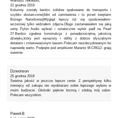
Mariusz Nikliborc
22 grudnia 2019
Kolumny zostały bardzo solidnie spakowane do transportu i
szybko dostarczone(4dni od zamówienia i to przed świętami
Bożego Narodzenia)Wygląd lepszy niż się spodziewałem-
wcześniej tylko widziałem zdjęcia.Długo zastanawiałem się jaką
serię Pylon Audio wybrać i ostatecznie wybór padł na Pearl
27.Bardzo zgrabna konstrukcja z ponadprzeciętną jakością
dźwięku,który jest wyrazisty i obfity z dobrze słyszalnymi
detalami i zrównoważonym basem.Polecam niezdecydowanym bo
naprawdę warto. Podpięte pod amplituner Marantz M-CR612- grają
świetnie.
Dzwonson
25 grudnia 2019
Świetna jakość w jeszcze lepsze cenie. Z perspektywy kilku
miesięcy od zakupu nie wyobrażam sobie lepszego wyboru w
moim budżecie. Głośniki pięknie brzmią i zdobią mój salon.
Polecam wszystkim.
Paweł.B