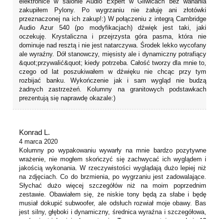
elektronice w salonie Audio Expert w Gliwicach bez wahania
zakupiłem Pylony. Po wygrzaniu nie żałuję ani złotówki
przeznaczonej na ich zakup!:) W połączeniu z integrą Cambridge
Audio Azur 540 (po modyfikacjach) dźwięk jest taki, jaki
oczekuję. Krystaliczna i przejrzysta góra pasma, która nie
dominuje nad resztą i nie jest natarczywa. Środek lekko wycofany
ale wyraźny. Dół stanowczy, mięsisty ale i dynamiczny potrafiący
&quot;przywalić&quot; kiedy potrzeba. Całość tworzy dla mnie to,
czego od lat poszukiwałem w dźwięku nie chcąc przy tym
rozbijać banku. Wykończenie jak i sam wygląd nie budzą
żadnych zastrzeżeń. Kolumny na granitowych podstawkach
prezentują się naprawdę okazale:)
Konrad L.
4 marca 2020
Kolumny po wypakowaniu wywarły na mnie bardzo pozytywne
wrażenie, nie mogłem skończyć się zachwycać ich wyglądem i
jakością wykonania. W rzeczywistości wyglądają dużo lepiej niż
na zdjęciach. Co do brzmienia, po wygrzaniu jest zadowalające.
Słychać dużo więcej szczegółów niż na moim poprzednim
zestawie. Obawiałem się, że niskie tony będą za słabe i będę
musiał dokupić subwoofer, ale odsłuch rozwiał moje obawy. Bas
jest silny, głęboki i dynamiczny, średnica wyraźna i szczegółowa,