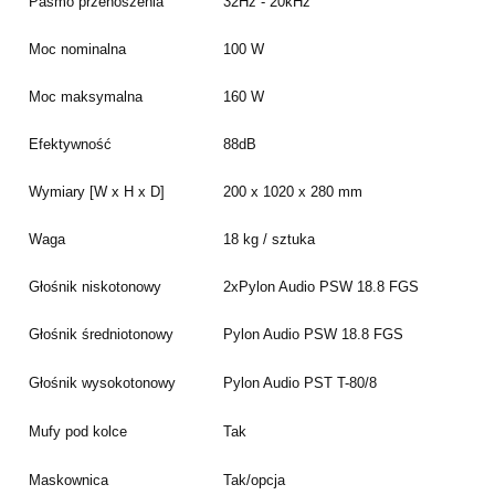
Pasmo przenoszenia
32Hz - 20kHz
Moc nominalna
100 W
Moc maksymalna
160 W
Efektywność
88dB
Wymiary [W x H x D]
200 x 1020 x 280 mm
Waga
18 kg / sztuka
Głośnik niskotonowy
2xPylon Audio PSW 18.8 FGS
Głośnik średniotonowy
Pylon Audio PSW 18.8 FGS
Głośnik wysokotonowy
Pylon Audio PST T-80/8
Mufy pod kolce
Tak
Maskownica
Tak/opcja