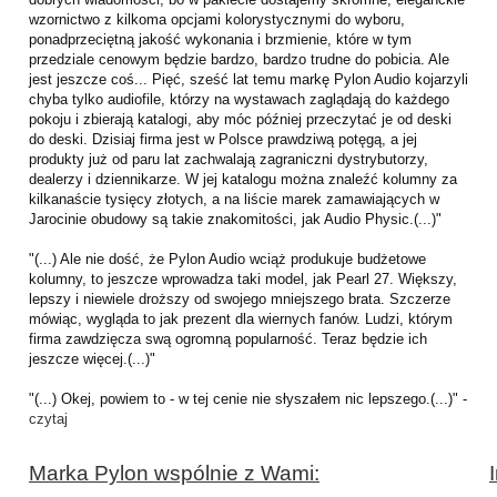
wzornictwo z kilkoma opcjami kolorystycznymi do wyboru,
ponadprzeciętną jakość wykonania i brzmienie, które w tym
przedziale cenowym będzie bardzo, bardzo trudne do pobicia. Ale
jest jeszcze coś... Pięć, sześć lat temu markę Pylon Audio kojarzyli
chyba tylko audiofile, którzy na wystawach zaglądają do każdego
pokoju i zbierają katalogi, aby móc później przeczytać je od deski
do deski. Dzisiaj firma jest w Polsce prawdziwą potęgą, a jej
produkty już od paru lat zachwalają zagraniczni dystrybutorzy,
dealerzy i dziennikarze. W jej katalogu można znaleźć kolumny za
kilkanaście tysięcy złotych, a na liście marek zamawiających w
Jarocinie obudowy są takie znakomitości, jak Audio Physic.(...)"
"(...) Ale nie dość, że Pylon Audio wciąż produkuje budżetowe
kolumny, to jeszcze wprowadza taki model, jak Pearl 27. Większy,
lepszy i niewiele droższy od swojego mniejszego brata. Szczerze
mówiąc, wygląda to jak prezent dla wiernych fanów. Ludzi, którym
firma zawdzięcza swą ogromną popularność. Teraz będzie ich
jeszcze więcej.(...)"
"(...) Okej, powiem to - w tej cenie nie słyszałem nic lepszego.(...)" -
czytaj
Marka Pylon wspólnie z Wami: