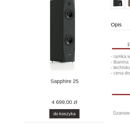
Opis
- ramka 
- tkanin
- techni
- cena do
Sapphire 25
4 699,00 zł
Szanown
do koszyka