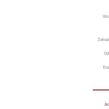
Wsz
Zakupi
Od
Każ
Je