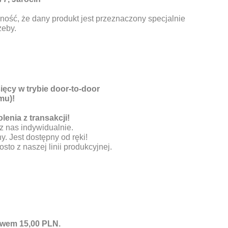
ność, że dany produkt jest przeznaczony specjalnie
zeby.
ęcy w trybie door-to-door
mu)!
enia z transakcji!
z nas indywidualnie.
y. Jest dostępny od ręki!
sto z naszej linii produkcyjnej.
lewem 15,00 PLN.