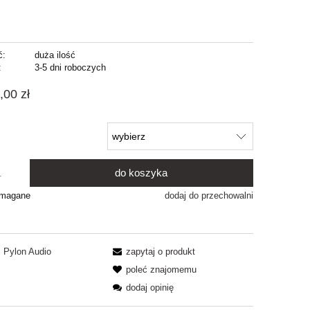
ć:
duża ilość
:
3-5 dni roboczych
,00 zł
do koszyka
.
ymagane
dodaj do przechowalni
Pylon Audio
zapytaj o produkt
poleć znajomemu
dodaj opinię