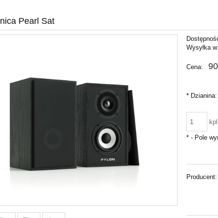
ica Pearl Sat
Dostępnoś
Wysyłka w
90
Cena:
*
Dzianina:
kpl
*
- Pole w
Producent: