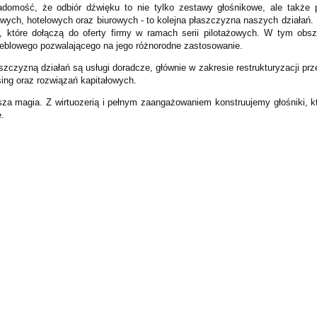
omość, że odbiór dźwięku to nie tylko zestawy głośnikowe, ale także 
wych, hotelowych oraz biurowych - to kolejna płaszczyzna naszych działań
 które dołączą do oferty firmy w ramach serii pilotażowych. W tym ob
blowego pozwalającego na jego różnorodne zastosowanie.
szczyzną działań są usługi doradcze, głównie w zakresie restrukturyzacji p
sing oraz rozwiązań kapitałowych.
sza magia. Z wirtuozerią i pełnym zaangażowaniem konstruujemy głośniki, k
.