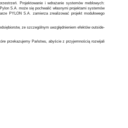
przestrzeń. Projektowanie i wdrażanie systemów meblowych:
. Pylon S.A. może się pochwalić własnymi projektami systemów
szarze PYLON S.A. zamierza zrealizować projekt modułowego
rzedsiębiorstw, ze szczególnym uwzględnieniem efektów outside-
tóre przekazujemy Państwu, abyście z przyjemnością rozwijali