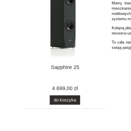
Mamy świad
mieszkanio
meblowych,
systemu me
Kolejną pła
resource-u
To cała na
swoją pasję
Sapphire 25
4 699,00 zł
do koszyka