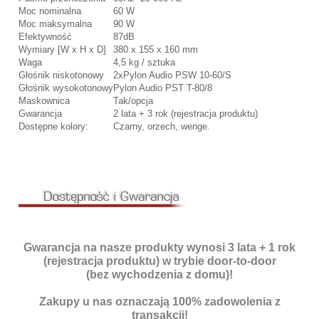
Moc nominalna
60 W
Moc maksymalna
90 W
Efektywność
87dB
Wymiary [W x H x D]
380 x 155 x 160 mm
Waga
4,5 kg / sztuka
Głośnik niskotonowy
2xPylon Audio PSW 10-60/S
Głośnik wysokotonowy
Pylon Audio PST T-80/8
Maskownica
Tak/opcja
Gwarancja
2 lata + 3 rok (rejestracja produktu)
Dostępne kolory:
Czarny, orzech, wenge.
Gwarancja na nasze produkty wynosi 3 lata + 1 rok
(rejestracja produktu) w trybie door-to-door
(bez wychodzenia z domu)!
Zakupy u nas oznaczają 100% zadowolenia z
transakcji!