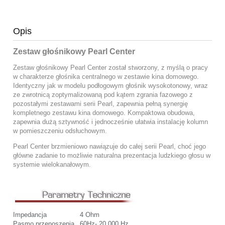
Opis
Zestaw głośnikowy Pearl Center
Zestaw głośnikowy Pearl Center został stworzony, z myślą o pracy
w charakterze głośnika centralnego w zestawie kina domowego.
Identyczny jak w modelu podłogowym głośnik wysokotonowy, wraz
ze zwrotnicą zoptymalizowaną pod kątem zgrania fazowego z
pozostałymi zestawami serii Pearl, zapewnia pełną synergię
kompletnego zestawu kina domowego. Kompaktowa obudowa,
zapewnia dużą sztywność i jednocześnie ułatwia instalację kolumn
w pomieszczeniu odsłuchowym.
Pearl Center brzmieniowo nawiązuje do całej serii Pearl, choć jego
główne zadanie to możliwie naturalna prezentacja ludzkiego głosu w
systemie wielokanałowym.
Impedancja
4 Ohm
Pasmo przenoszenia
60Hz- 20 000 Hz