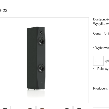
e 23
Dostępnoś
Wysyłka w
3 
Cena:
*
Wybarwie
kpl
*
- Pole w
Producent: