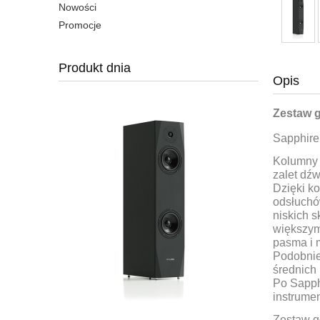
Nowości
Promocje
Produkt dnia
Opis
Zestaw 
Sapphire
Kolumny 
zalet dźw
Dzięki k
odsłuchó
niskich 
większym
pasma i 
Podobnie
średnich
Po Sapph
instrume
Zestaw gł