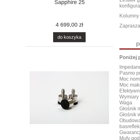
Sapphire 25
konfigur
Kolumny 
4 699,00 zł
Zaprasza
do koszyka
Poniżej 
Impedan
Pasmo p
Moc nom
Moc mak
Efektywn
Wymiary 
Waga
Głośnik 
Głośnik 
Obudowa
basreflek
Gwaranc
Mufy pod