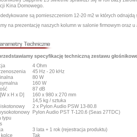
acji Kina Domowego.
dedykowane są pomieszczeniom 12-20 m2 w których odnajdą s
my na prezentację naszych kolumn w salonie firmowym oraz u
przedstawiamy specyfikację techniczną zestawu głośnikow
cja
4 Ohm
rzenoszenia
45 Hz - 20 kHz
inalna
80 W
symalna
160 W
ość
87 dB
[W x H x D]
160 x 980 x 270 mm
14,5 kg / sztuka
niskotonowy
2 x Pylon Audio PSW 13-80.8
wysokotonowy
Pylon Audio PST T-120.6 (Seas 27TDC)
 typu
s
ja
3 lata + 1 rok (rejestracja produktu)
 kolce
Tak