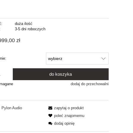
ć:
duża ilość
:
3-5 dni roboczych
999,00 zł
nie:
do koszyka
.
ymagane
dodaj do przechowalni
Pylon Audio
zapytaj o produkt
poleć znajomemu
dodaj opinię