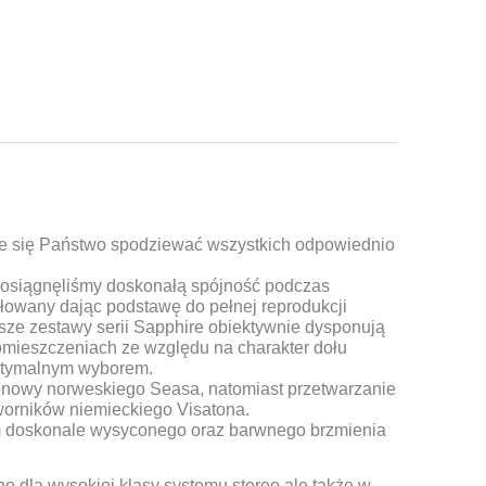
e się Państwo spodziewać wszystkich odpowiednio
 osiągnęliśmy doskonałą spójność podczas
łowany dając podstawę do pełnej reprodukcji
sze zestawy serii Sapphire obiektywnie dysponują
omieszczeniach ze względu na charakter dołu
optymalnym wyborem.
tonowy norweskiego Seasa, natomiast przetwarzanie
worników niemieckiego Visatona.
ym doskonale wysyconego oraz barwnego brzmienia
o dla wysokiej klasy systemu stereo ale także w