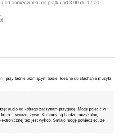
ą od poniedziałku do piątku od 8.00 do 17.00.
1
pl
dni, przy ładnie brzmiącym basie. Idealne do słuchania muzyki
rzęt audio od którego zaczynam przygodę. Mogę polecić w
o hmm... świeże, żywe. Kolumny są bardzo muzykalne,
lektronicznej też jest wykop. Śmiało mogę powiedzieć, że