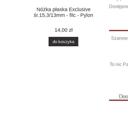
Dostępne
Nóżka płaska Exclusive
śr.15,3/13mm - filc - Pylon
14,00 zł
Szanown
do koszyka
To nic P