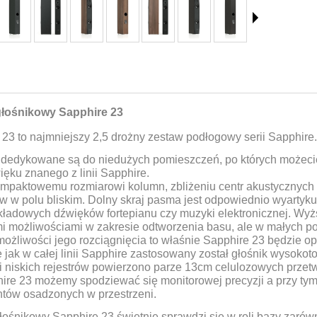
głośnikowy Sapphire 23
 23 to najmniejszy 2,5 drożny zestaw podłogowy serii Sapphire.
dedykowane są do niedużych pomieszczeń, po których możeci
ięku znanego z linii Sapphire.
ompaktowemu rozmiarowi kolumn, zbliżeniu centr akustycznych
w w polu bliskim. Dolny skraj pasma jest odpowiednio wyartyku
składowych dźwięków fortepianu czy muzyki elektronicznej. Wyż
i możliwościami w zakresie odtworzenia basu, ale w małych p
możliwości jego rozciągnięcia to właśnie Sapphire 23 będzie 
 jak w całej linii Sapphire zastosowany został głośnik wysoko
 i niskich rejestrów powierzono parze 13cm celulozowych przet
ire 23 możemy spodziewać się monitorowej precyzji a przy t
ntów osadzonych w przestrzeni.
ośnikowy Sapphire 23 świetnie sprawdzi się w roli bazy zarówn