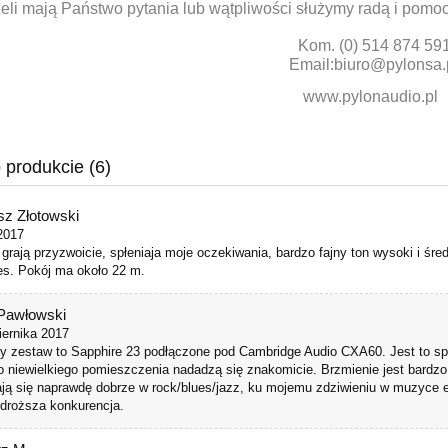
eli mają Państwo pytania lub wątpliwości służymy radą i pomoc
Kom. (0) 514 874 59
Email:
biuro@pylonsa.
www.pylonaudio.pl
 produkcie (6)
sz Złotowski
 2017
grają przyzwoicie, spłeniaja moje oczekiwania, bardzo fajny ton wysoki i śre
ues. Pokój ma około 22 m.
Pawłowski
iernika 2017
y zestaw to Sapphire 23 podłączone pod Cambridge Audio CXA60. Jest to sp
 niewielkiego pomieszczenia nadadzą się znakomicie. Brzmienie jest bardz
ją się naprawdę dobrze w rock/blues/jazz, ku mojemu zdziwieniu w muzyce e
k droższa konkurencja.