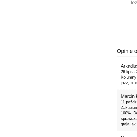
Jeż
Opinie o
Arkadiu
26 lipca
Kolumny 
jazz, bl
Marcin 
11 paźdz
Zakupion
100%. Do
sprawdza
grają ja