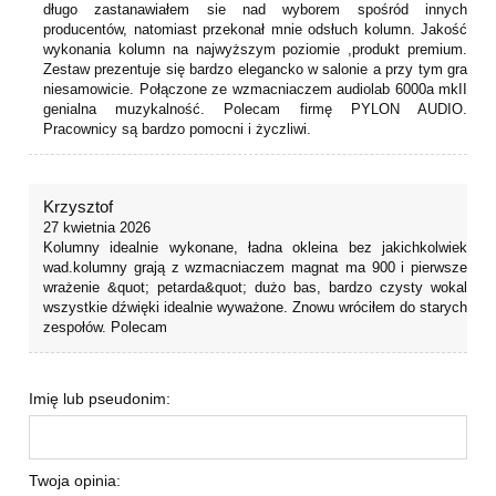
długo zastanawiałem sie nad wyborem spośród innych
producentów, natomiast przekonał mnie odsłuch kolumn. Jakość
wykonania kolumn na najwyższym poziomie ,produkt premium.
Zestaw prezentuje się bardzo elegancko w salonie a przy tym gra
niesamowicie. Połączone ze wzmacniaczem audiolab 6000a mkII
genialna muzykalność. Polecam firmę PYLON AUDIO.
Pracownicy są bardzo pomocni i życzliwi.
Krzysztof
27 kwietnia 2026
Kolumny idealnie wykonane, ładna okleina bez jakichkolwiek
wad.kolumny grają z wzmacniaczem magnat ma 900 i pierwsze
wrażenie &quot; petarda&quot; dużo bas, bardzo czysty wokal
wszystkie dźwięki idealnie wyważone. Znowu wróciłem do starych
zespołów. Polecam
Imię lub pseudonim:
Twoja opinia: