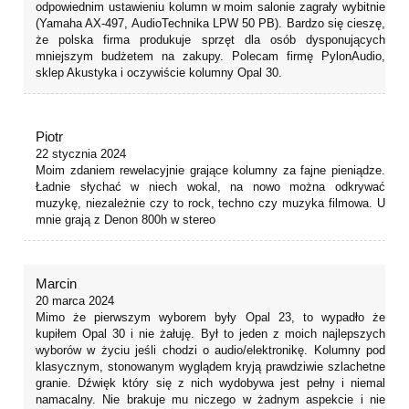
odpowiednim ustawieniu kolumn w moim salonie zagrały wybitnie
(Yamaha AX-497, AudioTechnika LPW 50 PB). Bardzo się cieszę,
że polska firma produkuje sprzęt dla osób dysponujących
mniejszym budżetem na zakupy. Polecam firmę PylonAudio,
sklep Akustyka i oczywiście kolumny Opal 30.
Piotr
22 stycznia 2024
Moim zdaniem rewelacyjnie grające kolumny za fajne pieniądze.
Ładnie słychać w niech wokal, na nowo można odkrywać
muzykę, niezależnie czy to rock, techno czy muzyka filmowa. U
mnie grają z Denon 800h w stereo
Marcin
20 marca 2024
Mimo że pierwszym wyborem były Opal 23, to wypadło że
kupiłem Opal 30 i nie żałuję. Był to jeden z moich najlepszych
wyborów w życiu jeśli chodzi o audio/elektronikę. Kolumny pod
klasycznym, stonowanym wyglądem kryją prawdziwie szlachetne
granie. Dźwięk który się z nich wydobywa jest pełny i niemal
namacalny. Nie brakuje mu niczego w żadnym aspekcie i nie