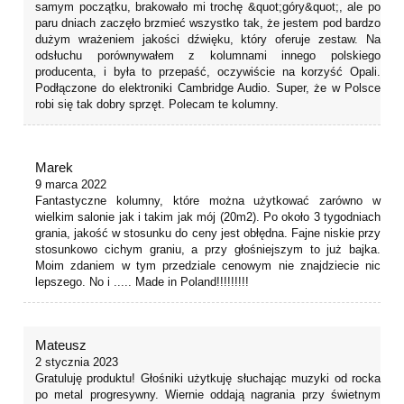
samym początku, brakowało mi trochę &quot;góry&quot;, ale po
paru dniach zaczęło brzmieć wszystko tak, że jestem pod bardzo
dużym wrażeniem jakości dźwięku, który oferuje zestaw. Na
odsłuchu porównywałem z kolumnami innego polskiego
producenta, i była to przepaść, oczywiście na korzyść Opali.
Podłączone do elektroniki Cambridge Audio. Super, że w Polsce
robi się tak dobry sprzęt. Polecam te kolumny.
Marek
9 marca 2022
Fantastyczne kolumny, które można użytkować zarówno w
wielkim salonie jak i takim jak mój (20m2). Po około 3 tygodniach
grania, jakość w stosunku do ceny jest obłędna. Fajne niskie przy
stosunkowo cichym graniu, a przy głośniejszym to już bajka.
Moim zdaniem w tym przedziale cenowym nie znajdziecie nic
lepszego. No i ..... Made in Poland!!!!!!!!!
Mateusz
2 stycznia 2023
Gratuluję produktu! Głośniki użytkuję słuchając muzyki od rocka
po metal progresywny. Wiernie oddają nagrania przy świetnym