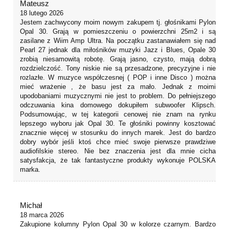
Mateusz
18 lutego 2026
Jestem zachwycony moim nowym zakupem tj. głośnikami Pylon
Opal 30. Grają w pomieszczeniu o powierzchni 25m2 i są
zasilane z Wiim Amp Ultra. Na początku zastanawiałem się nad
Pearl 27 jednak dla miłośników muzyki Jazz i Blues, Opale 30
zrobią niesamowitą robotę. Grają jasno, czysto, mają dobrą
rozdzielczość. Tony niskie nie są przesadzone, precyzyjne i nie
rozlazłe. W muzyce współczesnej ( POP i inne Disco ) można
mieć wrażenie , że basu jest za mało. Jednak z moimi
upodobaniami muzycznymi nie jest to problem. Do pełniejszego
odczuwania kina domowego dokupiłem subwoofer Klipsch.
Podsumowując, w tej kategorii cenowej nie znam na rynku
lepszego wyboru jak Opal 30. Te głośniki powinny kosztować
znacznie więcej w stosunku do innych marek. Jest do bardzo
dobry wybór jeśli ktoś chce mieć swoje pierwsze prawdziwe
audiofilskie stereo. Nie bez znaczenia jest dla mnie cicha
satysfakcja, że tak fantastyczne produkty wykonuje POLSKA
marka.
Michał
18 marca 2026
Zakupione kolumny Pylon Opal 30 w kolorze czarnym. Bardzo