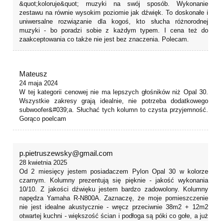
&quot;koloruje&quot; muzyki na swój sposób. Wykonanie
zestawu na równie wysokim poziomie jak dźwięk. To doskonałe i
uniwersalne rozwiązanie dla kogoś, kto słucha różnorodnej
muzyki - bo poradzi sobie z każdym typem. I cena też do
zaakceptowania co także nie jest bez znaczenia. Polecam.
Mateusz
24 maja 2024
W tej kategorii cenowej nie ma lepszych głośników niż Opal 30.
Wszystkie zakresy grają idealnie, nie potrzeba dodatkowego
subwoofer&#039;a. Słuchać tych kolumn to czysta przyjemność.
Gorąco poelcam
p.pietruszewsky@gmail.com
28 kwietnia 2025
Od 2 miesięcy jestem posiadaczem Pylon Opal 30 w kolorze
czarnym. Kolumny prezentują się pięknie - jakość wykonania
10/10. Z jakości dźwięku jestem bardzo zadowolony. Kolumny
napędza Yamaha R-N800A. Zaznaczę, że moje pomieszczenie
nie jest idealne akustycznie - wręcz przeciwnie 38m2 + 12m2
otwartej kuchni - większość ścian i podłoga są póki co gołe, a już