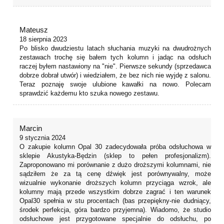
Mateusz
18 sierpnia 2023
Po blisko dwudziestu latach słuchania muzyki na dwudrożnych
zestawach trochę się bałem tych kolumn i jadąc na odsłuch
raczej byłem nastawiony na "nie". Pierwsze sekundy (sprzedawca
dobrze dobrał utwór) i wiedziałem, że bez nich nie wyjdę z salonu.
Teraz poznaję swoje ulubione kawałki na nowo. Polecam
sprawdzić każdemu kto szuka nowego zestawu.
Marcin
9 stycznia 2024
O zakupie kolumn Opal 30 zadecydowała próba odsłuchowa w
sklepie Akustyka-Będzin (sklep to pełen profesjonalizm).
Zaproponowano mi porównanie z dużo droższymi kolumnami, nie
sądziłem że za tą cenę dźwięk jest porównywalny, może
wizualnie wykonanie droższych kolumn przyciąga wzrok, ale
kolumny mają przede wszystkim dobrze zagrać i ten warunek
Opal30 spełnia w stu procentach (bas przepiękny-nie dudniący,
środek perfekcja, góra bardzo przyjemna). Wiadomo, że studio
odsłuchowe jest przygotowane specjalnie do odsłuchu, po