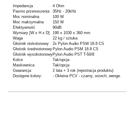
Impedancja
4 Ohm
Pasmo przenoszenia
35Hz - 20kHz
Moc nominalna
100 W
Moc maksymalna
150 W
Efektywność
90dB
Wymiary [W x H x D]
190 x 1030 x 360 mm
Waga
22 kg / sztuka
Głośnik niskotonowy
2x Pylon Audio PSW 18.8 CS
Głośnik średniotonowy
Pylon Audio PSM 18.8 CS
Głośnik wysokotonowy
Pylon Audio PST T-50/8
Kolce
Tak/opcja
Maskownica
Tak/opcja
Gwarancja
2 lata + 3 rok (rejestracja produktu)
Dostępne kolory:
- Okleina PCV - czarny, orzech, wenge.