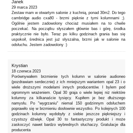
Janek
29 marca 2023
Zestaw mam w otwartym salonie z kuchnią, ponad 30m2. Do tego
cambridge audio cxa80 - brzmi pięknie z tymi kolumnami ;).
Ogólnie jestem zadowolony chociaż musiałem na to chwile
poczekać. Na początku słyszałem głównie bas i górę, środka
praktycznie nie było. Teraz po kilku godzinach grania bas się
uspokoił, średnica jest już słyszalna, brzmi jak w salonie na
odsłuchu. Jestem zadowolony :)
Krystian
18 czerwca 2023
Porównywałem brzmienie tych kolumn w salonie audioneo
(pozdrawiam serdecznie) z ich mniejszym wariantem opal 23 i o
wiele droższymi modelami innych producentów. I bylem pod
ogromnym wrażeniem. Opal 30 graja o wiele lepiej niż niektóre
kolumny za kilkanaście tysięcy. Kupiłem je bez dłuższego
namysłu. Po "wygrzaniu" niemal 150 godzinnym odsłuchem
poprawiło się w brzmieniu dosłownie wszystko. Po kolejnych 100
godzinach kolumny wydobyły z siebie jeszcze piękniejszy i
czystszy dźwięk. Opal 30 to fantastyczny produkt i może
zaskoczyć nawet bardzo wybrednych słuchaczy. Gratulacje dla
producenta