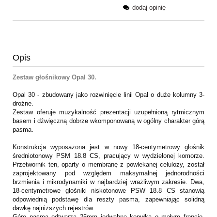
dodaj opinię
Opis
Zestaw głośnikowy Opal 30.
Opal 30 - zbudowany jako rozwinięcie linii Opal o duże kolumny 3-
drożne.
Zestaw oferuje muzykalność prezentacji uzupełnioną rytmicznym
basem i dźwięczną dobrze wkomponowaną w ogólny charakter górą
pasma.
Konstrukcja wyposażona jest w nowy 18-centymetrowy głośnik
średniotonowy PSM 18.8 CS, pracujący w wydzielonej komorze.
Przetwornik ten, oparty o membranę z powlekanej celulozy, został
zaprojektowany pod względem maksymalnej jednorodności
brzmienia i mikrodynamiki w najbardziej wrażliwym zakresie. Dwa,
18-centymetrowe głośniki niskotonowe PSW 18.8 CS stanowią
odpowiednią podstawę dla reszty pasma, zapewniając solidną
dawkę najniższych rejestrów.
Górę pasma odtwarza 25mm jedwabna kopułka o małym froncie,