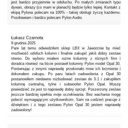
jest bardzo przyjemnie w odsłuchu. Po małych zmianach typu
dywan, obrazy (co mam w planach) będzie tylko lepiej. Kontakt z
ekipą Pylona polecam na 100% - takiej obsługi życzę każdemu.
Pozdrawiam i bardzo polecam Pylon Audio.
Łukasz Czarnota
9 grudnia 2025
Pare lat temu odwiedziłem sklep LBX w Jaworznie by mieć
możliwość odsłuch kolumn i finalnie zakupić jakiś dobry zestaw
stereo. Do wyboru miałem rożne kolumny z różnych firm i
doradca również na liście postawił kolumny Pylon model Opal 30.
Porównując z innymi naprawdę przekonało mnie ich brzmienie i
dokonałem zakupu. Po paru latach zadowolenia z Opal 30
postanowiłem niedawno rozbudować zestaw do 5.1 i zakupiłem
kolumnę centralną, tylne i subwoofer Pylon Opal. Muszę
powiedzieć że jest to naprawdę dobry sprzęt. Poszerzony zestaw
jeszcze bardziej spełnia moje oczekiwania. Bez wachania mogę
polecić wymagającym użytkownikom. Sam na codzień pracuje z
dźwiękiem i z tego zestawu Pylon Opal 30 jestem naprawdę
zadowolony!