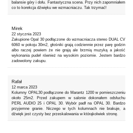
balansie góry i dołu. Fantastyczna scena. Przy nich zapomniałem
co to korekcja dźwięku we wzmacniaczu. Tak trzymać!
Mirek
22 stycznia 2023
Zakupione Opal 30 podłączone do wzmacniacza stereo DUAL CV
6060 w pokoju 30m2, głośniki grają codziennie przez parę godzin
albo raczej powiem że nie grają ale brzmią muzyką a jakość
wykonania pudeł również na wysokim poziomie. Jestem bardzo
zadowolony zakupu.
Rafał
12 marca 2023
Kolumny OPAL30 podłączone do Marantz 1200 w pomieszczeniu
około 25m2. Przed zakupem w salonie dokonałem odsłuchu
PERL AUDIO 25 i OPAL 30. Wybór padł na OPAL 30. Bardzo
przyjemne granie. Niczego w tych kolumnach nie brakuje, a
dźwięk jest czysty bez przeskalowania w którąkolwiek stronę.