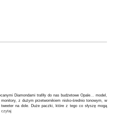
biecanymi Diamondami trafiły do nas budżetowe Opale… model,
że monitory, z dużym przetwornikiem nisko-średnio tonowym, w
tweeter na dole. Duże paczki, które z tego co słyszę mogą
-
czytaj