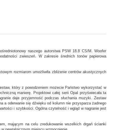
skośredniotonowy naszego autorstwa PSW 18.8 CS/M. Woofer
odatności zwieszeń. W zakresie średnich tonów papierowa
towym rozmiarom umożliwiła zbliżenie centrów akustycznych
to zestaw, który z powodzeniem możecie Państwo wykorzystać w
niczną manierę. Projektowi całej serii Opal przyświecała ta
agranie daje przyjemność podczas słuchania muzyki.
Zestaw
wna a oderwanie się dźwięku od kolumn nie przysparza żadnego
tości i szybkości. Ogólna czytelność i wgląd w nagranie jest
m, mającym na celu zredukowanie wszelkich drgań ścianki
e w newralgicznym miejscu wzmocnienie.