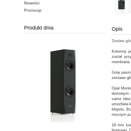
Nowości
Promocje
Produkt dnia
Opis
Zestaw gł
Kolumny po
został pr
membrana p
Górę pasma
zestawu gł
Opal Monit
domowym st
sama idea:
umożliwia 
kłopotu. B
mocnym pun
18 mm kor
frontowej.