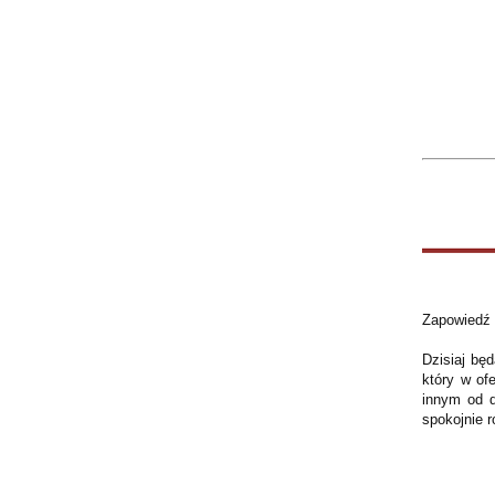
Zapowiedź t
Dzisiaj bę
który w of
innym od d
spokojnie 