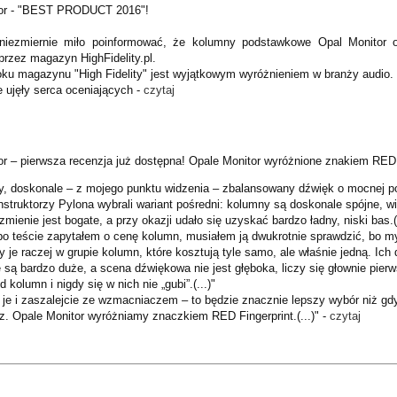
tor - "BEST PRODUCT 2016"!
niezmiernie miło poinformować, że kolumny podstawkowe Opal Monitor
przez magazyn HighFidelity.pl.
ku magazynu "High Fidelity" jest wyjątkowym wyróżnieniem w branży audio. O
 ujęły serca oceniających -
czytaj
or – pierwsza recenzja już dostępna! Opale Monitor wyróżnione znakiem RED 
uży, doskonale – z mojego punktu widzenia – zbalansowany dźwięk o mocnej p
nstruktorzy Pylona wybrali wariant pośredni: kolumny są doskonale spójne,
zmienie jest bogate, a przy okazji udało się uzyskać bardzo ładny, niski bas.(.
y po teście zapytałem o cenę kolumn, musiałem ją dwukrotnie sprawdzić, bo m
 je raczej w grupie kolumn, które kosztują tyle samo, ale właśnie jedną. Ich 
 są bardzo duże, a scena dźwiękowa nie jest głęboka, liczy się głownie pier
 kolumn i nigdy się w nich nie „gubi”.(...)"
e je i zaszalejcie ze wzmacniaczem – to będzie znacznie lepszy wybór niż gd
. Opale Monitor wyróżniamy znaczkiem RED Fingerprint.(...)" -
czytaj