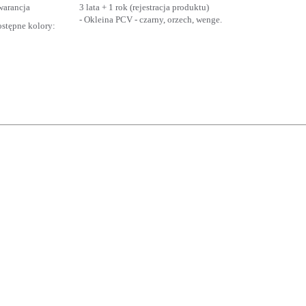
arancja
3 lata + 1 rok (rejestracja produktu)
- Okleina PCV - czarny, orzech, wenge.
stępne kolory: