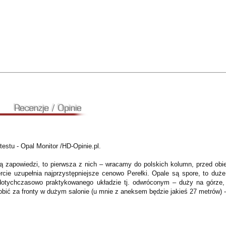
estu - Opal Monitor /HD-Opinie.pl.
dą zapowiedzi, to pierwsza z nich – wracamy do polskich kolumn, przed o
ercie uzupełnia najprzystępniejsze cenowo Perełki. Opale są spore, to du
otychczasowo praktykowanego układzie tj. odwróconym – duży na górze, 
robić za fronty w dużym salonie (u mnie z aneksem będzie jakieś 27 metrów) 