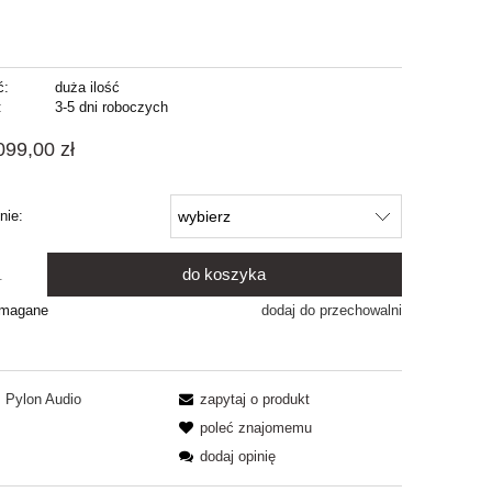
ć:
duża ilość
:
3-5 dni roboczych
099,00 zł
nie:
do koszyka
.
ymagane
dodaj do przechowalni
Pylon Audio
zapytaj o produkt
poleć znajomemu
dodaj opinię