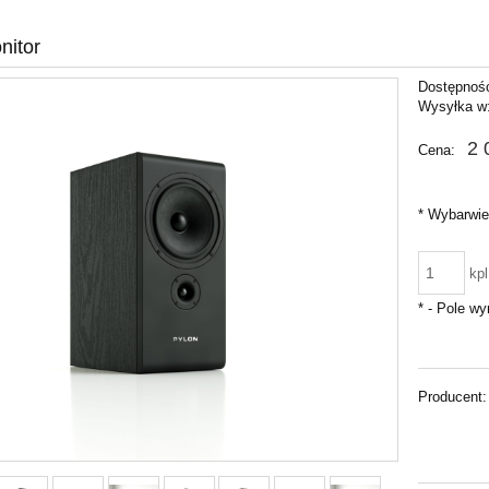
nitor
Dostępnoś
Wysyłka w
2 
Cena:
*
Wybarwie
kpl
*
- Pole w
Producent: