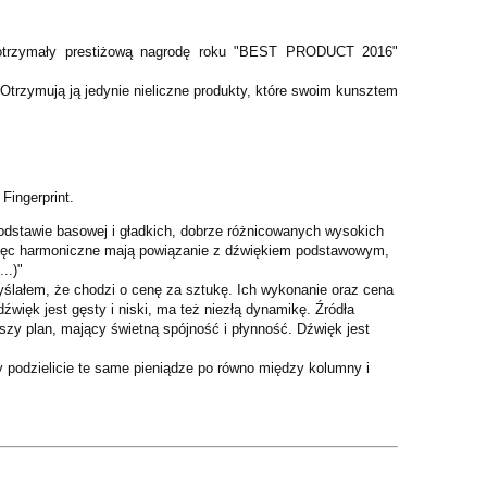
 otrzymały prestiżową nagrodę roku "BEST PRODUCT 2016"
trzymują ją jedynie nieliczne produkty, które swoim kunsztem
Fingerprint.
odstawie basowej i gładkich, dobrze różnicowanych wysokich
 więc harmoniczne mają powiązanie z dźwiękiem podstawowym,
..)"
yślałem, że chodzi o cenę za sztukę. Ich wykonanie oraz cena
dźwięk jest gęsty i niski, ma też niezłą dynamikę. Źródła
wszy plan, mający świetną spójność i płynność. Dźwięk jest
y podzielicie te same pieniądze po równo między kolumny i