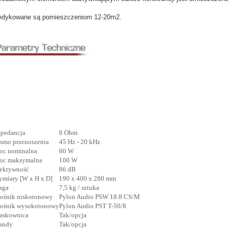
edykowane są pomieszczeniom 12-20m2.
pedancja
8 Ohm
smo przenoszenia
45 Hz - 20 kHz
oc nominalna
60 W
oc maksymalna
100 W
ektywność
86 dB
miary [W x H x D]
190 x 400 x 280 mm
aga
7,5 kg / sztuka
ośnik niskotonowy
Pylon Audio PSW 18.8 CS/M
ośnik wysokotonowy
Pylon Audio PST T-50/8
askownica
Tak/opcja
andy
Tak/opcja