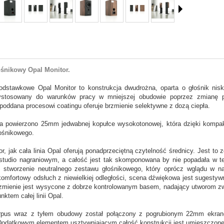
ośnikowy Opal Monitor.
dstawkowe Opal Monitor to konstrukcja dwudrożna, oparta o głośnik ni
zystosowany do warunków pracy w mniejszej obudowie poprzez zmianę p
oddana procesowi coatingu oferuje brzmienie selektywne z dozą ciepła.
 powierzono 25mm jedwabnej kopułce wysokotonowej, która dzięki kompak
ośnikowego.
or, jak cała linia Opal oferują ponadprzeciętną czytelność średnicy. Jest 
udio nagraniowym, a całość jest tak skomponowana by nie popadała w tech
 stworzenie neutralnego zestawu głośnikowego, który oprócz wglądu w n
komfortowy odsłuch z niewielkiej odległości, scena dźwiękowa jest sugesty
rzmienie jest wysycone z dobrze kontrolowanym basem, nadający utworom zwar
ktem całej linii Opal.
pus wraz z tyłem obudowy został połączony z pogrubionym 22mm ekrane
 Dodatkowym elementem usztywniającym całość konstrukcji jest umieszczon