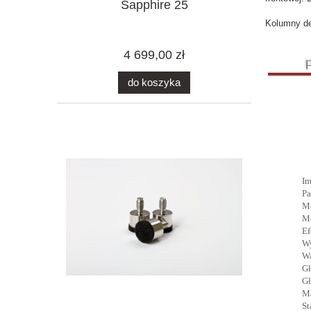
Sapphire 25
Kolumny d
4 699,00 zł
do koszyka
Im
Pa
M
M
Ef
Wy
W
Gł
Gł
M
St