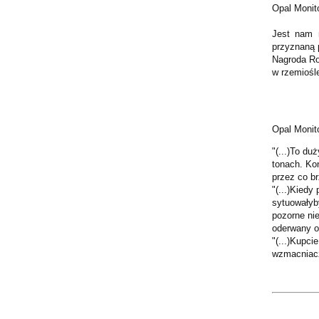
Opal Moni
Jest nam 
przyznaną 
Nagroda Ro
w rzemiośle
Opal Monit
"(...)To d
tonach. Ko
przez co br
"(...)Kied
sytuowałyby
pozorne nie
oderwany od
"(...)Kupci
wzmacniacz